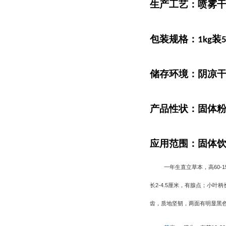
生产工艺：喷雾
包装规格：
装
1kg
储存环境：阴凉
产品性状：固体
应用范围：固体
一年生直立草本，高
60-1
长
2-4.5
厘米，有腺点；小叶柄
齿，质地坚韧，两面有明显黑