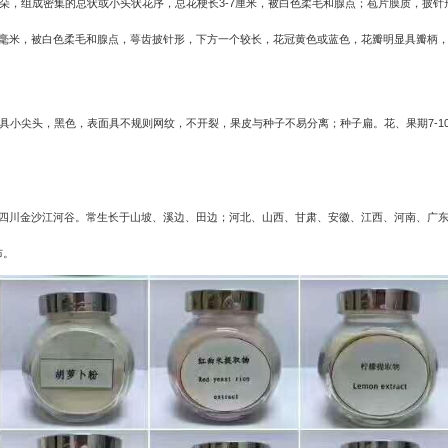
朵，组成密集的总状或小头状花序，总花梗长
3-7
厘米，被白色柔毛和腺点；苞片膜质，披针
毫米，被白色柔毛和腺点，萼齿披针形，下方一个较长，花冠黄色或蓝色，花瓣明显具瓣柄
具小尖头，黑色，表面具不规则网纹，不开裂，果皮与种子不易分离；种子扁。花、果期
7-1
四川金沙江河谷。常生长于山坡、溪边、田边；河北、山西、甘肃、安徽、江西、河南、广
布。