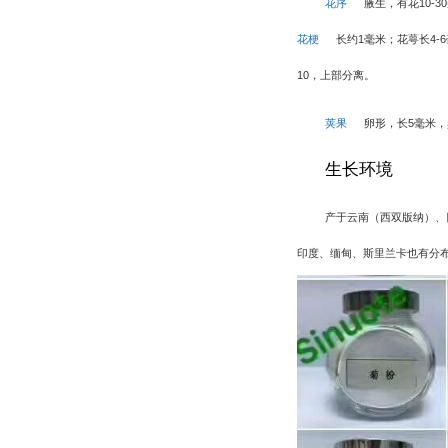
花序
腋生，有花
10-30
花梗
长约
1
毫米；花萼长
4-6
10
，上部分离。
荚果
卵形，长
5
毫米，
生长环境
产于云南（西双版纳）、
印度、缅甸、斯里兰卡也有分