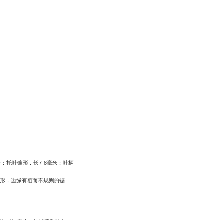
叶；托叶镰形，长
7-8
毫米；叶柄
形，边缘有粗而不规则的锯