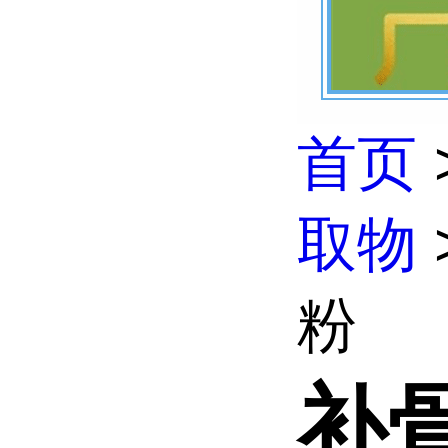
首页
取物
粉
补