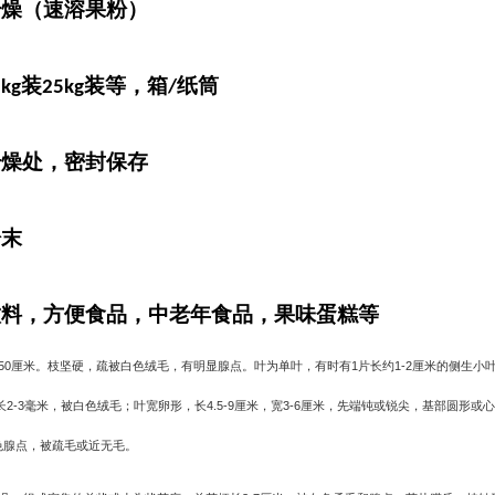
干燥（速溶果粉）
装
装等，箱
纸筒
5kg
25kg
/
干燥处，密封保存
粉末
饮料，方便食品，中老年食品，果味蛋糕等
50
厘米。枝坚硬，疏被白色绒毛，有明显腺点。叶为单叶，有时有
1
片长约
1-2
厘米的侧生小
长
2-3
毫米，被白色绒毛；叶宽卵形，长
4.5-9
厘米，宽
3-6
厘米，先端钝或锐尖，基部圆形或心
色腺点，被疏毛或近无毛。