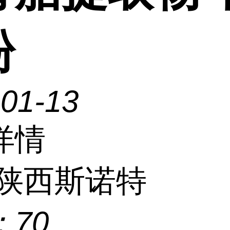
粉
-01-13
详情
陕西斯诺特
：
70