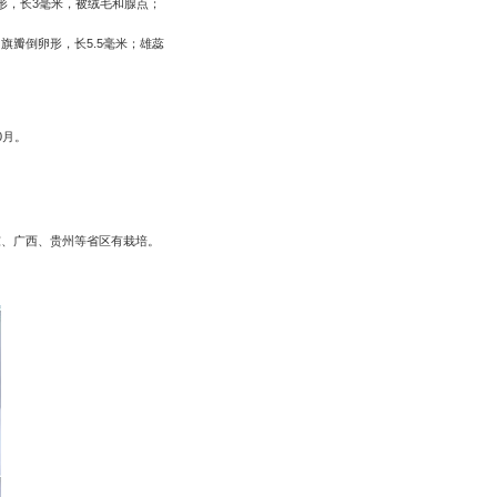
形，长
3
毫米，被绒毛和腺点；
，旗瓣倒卵形，长
5.5
毫米；雄蕊
0
月。
东、广西、贵州等省区有栽培。