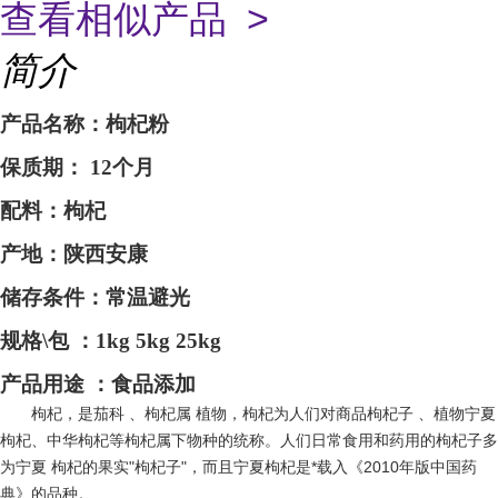
查看相似产品 >
简介
产品名称：枸杞粉
保质期：
12个月
配料：枸杞
产地：
陕西安康
储存条件：常温避光
规格
\包 ：1kg 5kg 25kg
产品用途
：食品添加
枸杞，是茄科 、枸杞属 植物，枸杞为人们对商品枸杞子 、植物宁夏
枸杞、中华枸杞等枸杞属下物种的统称。人们日常食用和药用的枸杞子多
为宁夏 枸杞的果实"枸杞子"，而且宁夏枸杞是*载入《2010年版中国药
典》的品种。