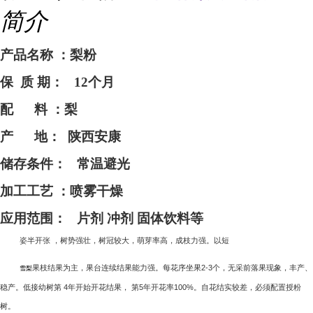
简介
产品名称
：梨粉
保
质 期： 12个月
配
料 ：梨
产
地：
陕西安康
储存条件：
常温避光
加工工艺
：喷雾干燥
应用范围：
片剂 冲剂 固体饮料等
姿半开张
，树势强壮，树冠较大，萌芽率高，成枝力强。以短
果枝结果为主，果台连续结果能力强。每花序坐果
2-3
个，无采前落果现象，丰产、
雪梨
稳产。低接幼树第
4
年开始开花结果， 第
5
年开花率
100%
。自花结实较差，必须配置授粉
树。