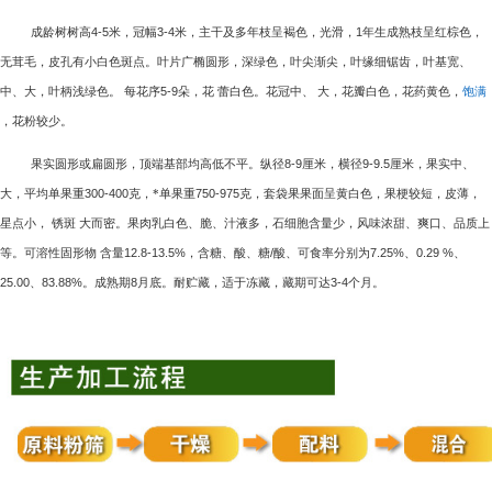
成龄树树高
4-5
米，冠幅
3-4
米，主干及多年枝呈褐色，光滑，
1
年生成熟枝呈红棕色，
无茸毛，皮孔有小白色斑点。叶片广椭圆形，深绿色，叶尖渐尖，叶缘细锯齿，叶基宽、
中、大，叶柄浅绿色。 每花序
5-9
朵，花 蕾白色。花冠中、 大，花瓣白色，花药黄色，
饱满
，花粉较少。
果实圆形或扁圆形，顶端基部均高低不平。纵径
8-9
厘米，横径
9-9.5
厘米，果实中、
大，平均单果重
300-400
克，*单果重
750-975
克，套袋果果面呈黄白色，果梗较短，皮薄，
星点小， 锈斑 大而密。果肉乳白色、脆、汁液多，石细胞含量少，风味浓甜、爽口、品质上
等。可溶性固形物 含量
12.8-13.5%
，含糖、酸、糖
/
酸、可食率分别为
7.25%
、
0.29 %
、
25.00
、
83.88%
。成熟期
8
月底。耐贮藏，适于冻藏，藏期可达
3-4
个月。