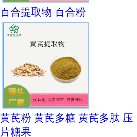
百合提取物 百合粉
黄芪粉 黄芪多糖 黄芪多肽 压
片糖果