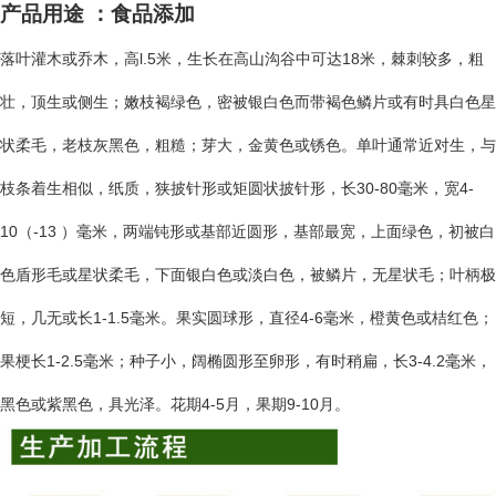
产品用途
：食品添加
落叶灌木或乔木，高l.5米，生长在高山沟谷中可达18米，棘刺较多，粗
壮，顶生或侧生；嫩枝褐绿色，密被银白色而带褐色鳞片或有时具白色星
状柔毛，老枝灰黑色，粗糙；芽大，金黄色或锈色。单叶通常近对生，与
枝条着生相似，纸质，狭披针形或矩圆状披针形，长30-80毫米，宽4-
10（-13 ）毫米，两端钝形或基部近圆形，基部最宽，上面绿色，初被白
色盾形毛或星状柔毛，下面银白色或淡白色，被鳞片，无星状毛；叶柄极
短，几无或长1-1.5毫米。果实圆球形，直径4-6毫米，橙黄色或桔红色；
果梗长1-2.5毫米；种子小，阔椭圆形至卵形，有时稍扁，长3-4.2毫米，
黑色或紫黑色，具光泽。花期4-5月，果期9-10月。