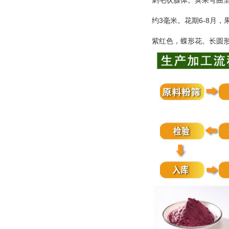
刺毛状腺体。荚果弯曲
3
6-8
约
毫米。花期
月，
紫红色，蝶形花。长圆