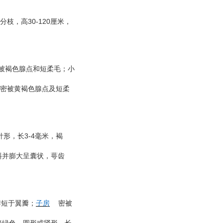
30-120
分枝，高
厘米，
被褐色腺点和短柔毛；小
密被黄褐色腺点及短柔
3-4
针形，长
毫米，褐
斜并膨大呈囊状，萼齿
瓣短于翼瓣；
子房
密被