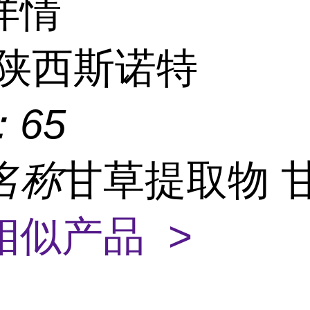
详情
陕西斯诺特
：
65
名称
甘草提取物 
相似产品 >