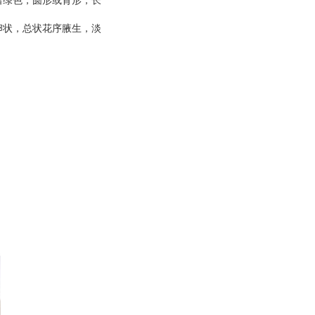
暗绿色，圆形或肾形，长
卵状，总状花序腋生，淡