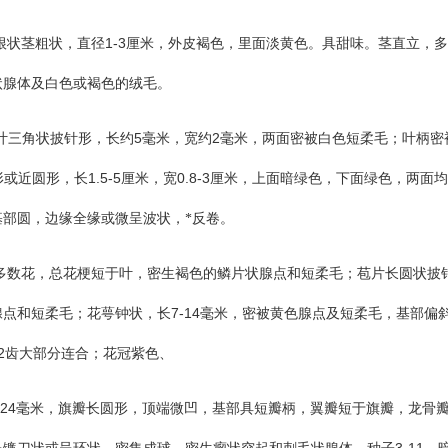
1-3
根状茎粗状，直径
厘米，外皮褐色，里面淡黄色。具甜味。茎直立，多
状腺体及白色或褐色的绒毛。
5
2
叶三角状披针形，长约
毫米，宽约
毫米，两面密被白色短柔毛；叶柄密
1.5-5
0.8-3
形或近圆形，长
厘米，宽
厘米，上面暗绿色，下面绿色，两面均
基部圆，边缘全缘或微呈波状，*反卷。
多数花，总花梗短于叶，密生褐色的鳞片状腺点和短柔毛；苞片长圆状披
7-14
腺点和短柔毛；花萼钟状，长
毫米，密被黄色腺点及短柔毛，基部偏
2
齿大部分连合；花冠紫色、
-24
毫米，旗瓣长圆形，顶端微凹，基部具短瓣柄，翼瓣短于旗瓣，龙骨