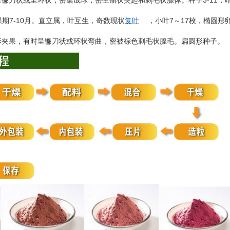
3-11
呈镰刀状或呈环状，密集成球，密生瘤状突起和刺毛状腺体。种子
，
7-10
7
17
果期
月。直立属，叶互生，奇数现状
复叶
，小叶
～
枚，椭圆形
形夹果，有时呈镰刀状或环状弯曲，密被棕色刺毛状腺毛。扁圆形种子。