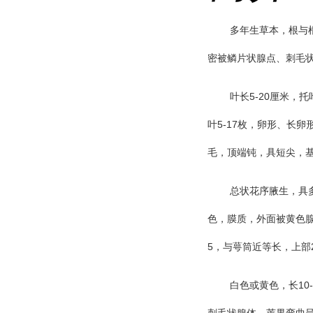
多年生草本，根与
密被鳞片状腺点、刺毛
5-20
叶长
厘米，托
5-17
叶
枚，卵形、长卵
毛，顶端钝，具短尖，
总状花序腋生，具
色，膜质，外面被黄色
5
，与萼筒近等长，上部
10
白色或黄色，长