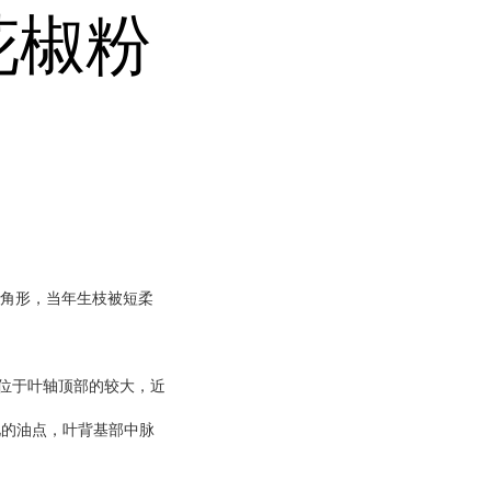
花椒粉
角形，当年生枝被短柔
位于叶轴顶部的较大，近
见的油点，叶背基部中脉