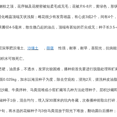
6-8
侧枝之顶，花序轴及花梗密被短柔毛或无毛；花被片
片，黄绿色，形
3
2
4
退化雌蕊顶端叉状浅裂；雌花很少有发育雄蕊，有心皮
或
个，间有
个
4-5
3.5-
果瓣径
毫米，散生微凸起的油点，顶端有甚短的芒尖或无；种子长
层深厚肥沃壤土、
沙壤土
，
萌蘖
性强，耐寒，耐旱，喜阳光，抗病能
期积水可致死亡。
坚硬，油质多，不透水，发芽比较困难，播种前首先要进行脱脂处理和贮
0.025kg
2
面
，加水以淹没种子为度，除去空庇粒，浸泡
天，搓洗种皮油
积沙藏、牛粪拌种、马粪混堆或小窖贮藏等几种方法处理种子。层积沙藏
1
30
椒种子
份，混合均匀，埋入深
厘米的坑内冬藏，次春播种前取出打碎
3
中旬，将水选的花椒种子与
份马粪混放于阳光下堆放，翻动露白后播种；