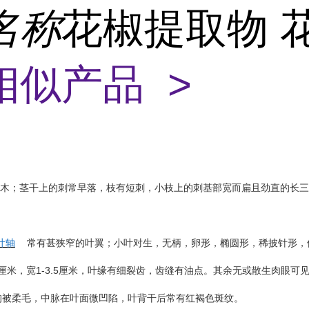
名称
花椒提取物 
相似产品 >
木；茎干上的刺常早落，枝有短刺，小枝上的刺基部宽而扁且劲直的长三
叶轴
常有甚狭窄的叶翼；小叶对生，无柄，卵形，椭圆形，稀披针形，
1-3.5
厘米，宽
厘米，叶缘有细裂齿，齿缝有油点。其余无或散生肉眼可
均被柔毛，中脉在叶面微凹陷，叶背干后常有红褐色斑纹。