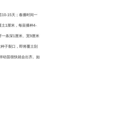
10-15
苗
天；春播时间一
1
4-
覆土
厘米，每亩播种
1
9
开一条深
厘米、宽
厘米
数种子裂口，即将覆土刮
样幼苗很快就会出齐。如