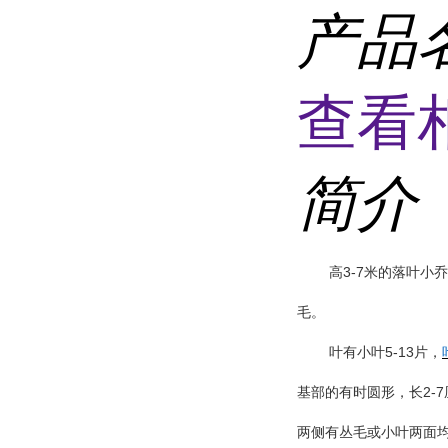
产品
查看
简介
3-7
高
米的落叶小乔
毛。
5-13
叶有小叶
片，
2-7
基部的有时圆形，长
两侧有丛毛或小叶两面