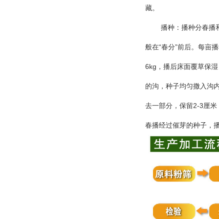
藏。
播种：播种分春播
“
”
般在
春分
前后。每亩播
6kg
，播后床面覆草保湿
的沟，种子均匀撒入沟
2-3
去一部分，保留
厘米
春播经过催芽的种子，