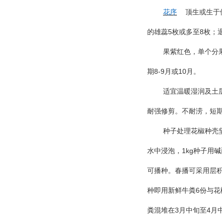
花序
顶生或生于
5
8
的雄蕊
枚或多至
枚；
果紫红色，单个分
8-9
10
期
月或
月。
适宜温暖湿润及土
耐强修剪。不耐涝，短
种子处理花椒种壳
1kg
水中浸泡，
种子用碱
可播种。春播可采用层
6
种即用新鲜牛粪
份与花
3
4
粪混堆在
月中旬至
月