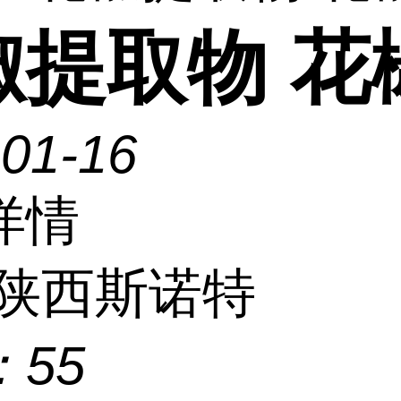
椒提取物 花
-01-16
详情
陕西斯诺特
：
55