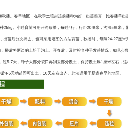
和秋播。春旱地区，在秋季土壤封冻前播种为好，出苗整齐，比春播早出
25kg
4
20
5
种
。小畦育苗可用开沟条播，每畦
行，行距
厘米，沟深
厘米，
24-27
，出苗后分次揭去。也可采用培垄的方法育苗，秋播时，每隔
厘米
内，播后将两边的土培于沟上。开春后，及时检查种子发芽情况，如见少
5-7
1
，过
天，种子大部分裂口再刮去部分覆土，保持覆土厚
厘米左右，这
4-5
10
播后
天幼苗即可出土，
天左右出齐。此法适用于易遭春早的地区。