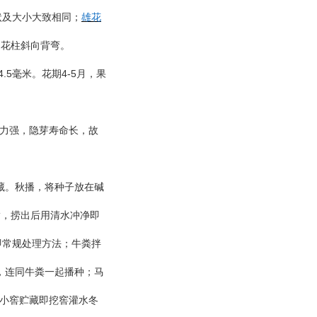
状及大小大致相同；
雄花
，花柱斜向背弯。
4.5
4-5
毫米。花期
月，果
力强，隐芽寿命长，故
藏。秋播，将种子放在碱
脂，捞出后用清水冲净即
即常规处理方法；牛粪拌
，连同牛粪一起播种；马
小窖贮藏即挖窖灌水冬