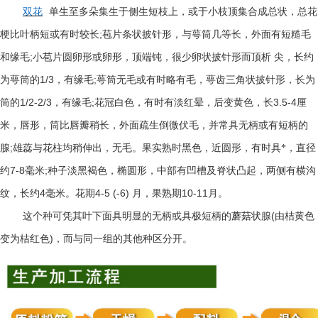
双花
单生至多朵集生于侧生短枝上，或于小枝顶集合成总状，总花
;
梗比叶柄短或有时较长
苞片条状披针形，与萼筒几等长，外面有短糙毛
;
和缘毛
小苞片圆卵形或卵形，顶端钝，很少卵状披针形而顶析
尖，长约
1/3
;
为萼筒的
，有缘毛
萼筒无毛或有时略有毛，萼齿三角状披针形，长为
1/2-2/3
;
3.5-4
筒的
，有缘毛
花冠白色，有时有淡红晕，后变黄色，长
厘
米，唇形，筒比唇瓣稍长，外面疏生倒微伏毛，并常具无柄或有短柄的
;
腺
雄蕊与花柱均稍伸出，无毛。果实熟时黑色，近圆形，有时具*，直径
7-8
;
约
毫米
种子淡黑褐色，椭圆形，中部有凹槽及脊状凸起，两侧有横沟
4
4-5 (-6)
10-11
纹，长约
毫米。花期
月，果熟期
月。
(
这个种可凭其叶下面具明显的无柄或具极短柄的蘑菇状腺
由桔黄色
)
变为桔红色
，而与同一组的其他种区分开。