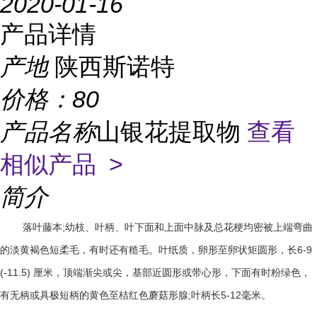
2020-01-16
产品详情
产地
陕西斯诺特
价格：
80
产品名称
山银花提取物
查看
相似产品 >
简介
;
落叶藤本
幼枝、叶柄、叶下面和上面中脉及总花梗均密被上端弯曲
6-9
的淡黄褐色短柔毛，有时还有糙毛。叶纸质，卵形至卵状矩圆形，长
(-11.5)
厘米，顶端渐尖或尖，基部近圆形或带心形，下面有时粉绿色，
;
5-12
有无柄或具极短柄的黄色至桔红色蘑菇形腺
叶柄长
毫米。