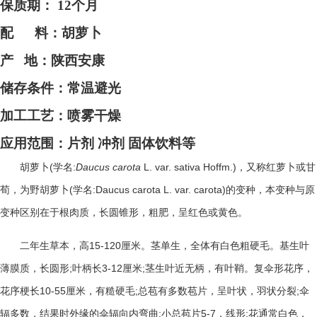
保质期：
12个月
配
料：
胡萝卜
产
地：
陕西安康
储存条件：常温避光
加工工艺：喷雾干燥
应用范围：片剂
冲剂
固体饮料等
(
:
Daucus carota
L. var. sativa Hoffm.)
胡萝卜
学名
，又称红萝卜或甘
(
:Daucus carota L. var. carota)
荀，为野胡萝卜
学名
的变种，本变种与原
变种区别在于根肉质，长圆锥形，粗肥，呈红色或黄色。
15-120
二年生草本，高
厘米。茎单生，全体有白色粗硬毛。基生叶
;
3-12
;
薄膜质，长圆形
叶柄长
厘米
茎生叶近无柄，有叶鞘。复伞形花序，
10-55
;
;
花序梗长
厘米，有糙硬毛
总苞有多数苞片，呈叶状，羽状分裂
伞
;
5-7
;
辐多数，结果时外缘的伞辐向内弯曲
小总苞片
，线形
花通常白色，