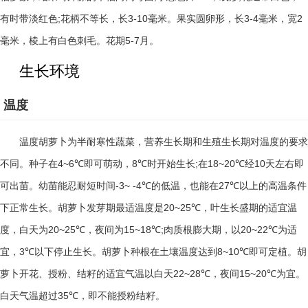
;
3-10
3-4
2
有时带淡红色
花柄不等长，长
毫米。果实圆卵形，长
毫米，宽
5-7
毫米，棱上有白色刺毛。花期
月。
生长环境
温度
温度胡萝卜为半耐寒性蔬菜，营养生长期和生殖生长期对温度的要求
4~6℃
8℃
;
18~20℃
10
不同。种子在
即可萌动，
时开始生长
在
经
天左右即
-3~ -4℃
27℃
可出苗。幼苗能忍耐短时间
的低温，也能在
以上的高温条件
20~25℃
下正常生长。胡萝卜发芽期最适温度是
，叶生长盛期的适宜温
20~25℃
15~18℃;
20~22℃
度，白天为
，夜间为
肉质根膨大期，以
为适
3℃
8~10℃
宜，
以下停止生长。胡萝卜种根在土壤温度达到
即可定植。胡
22~28℃
15~20℃
萝卜开花、授粉、结籽的适宜气温以白天
，夜间
为宜。
35℃
白天气温超过
，即不能授粉结籽。