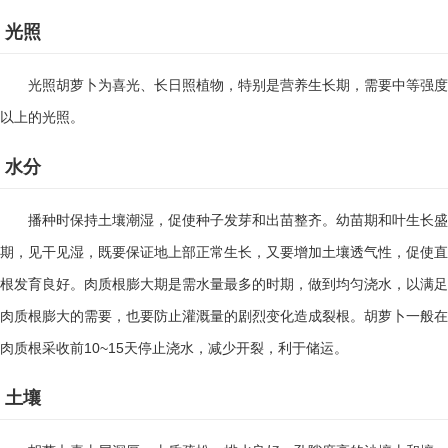
光照
光照胡萝卜为喜光、长日照植物，特别是营养生长期，需要中等强度
以上的光照。
水分
播种时保持土壤潮湿，促使种子发芽和出苗整齐。幼苗期和叶生长盛
期，见干见湿，既要保证地上部正常生长，又要增加土壤透气性，促使直
根发育良好。肉质根膨大期是需水量最多的时期，做到均匀浇水，以满足
肉质根膨大的需要，也要防止灌溉量的剧烈变化造成裂根。胡萝卜一般在
10~15
肉质根采收前
天停止浇水，减少开裂，利于储运。
土壤