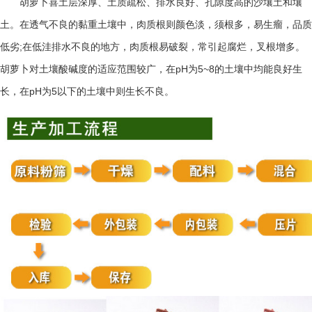
胡萝卜喜土层深厚、土质疏松、排水良好、孔隙度高的沙壤土和壤
土。在透气不良的黏重土壤中，肉质根则颜色淡，须根多，易生瘤，品质
;
低劣
在低洼排水不良的地方，肉质根易破裂，常引起腐烂，叉根增多。
pH
5~8
胡萝卜对土壤酸碱度的适应范围较广，在
为
的土壤中均能良好生
pH
5
长，在
为
以下的土壤中则生长不良。