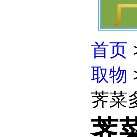
首页
取物
荠菜
荠