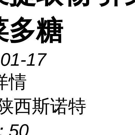
菜多糖
-01-17
详情
陕西斯诺特
：
50