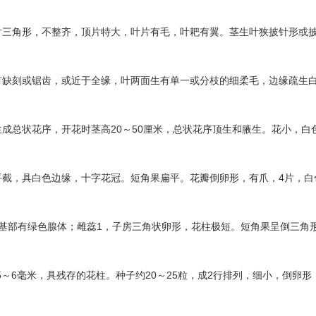
片三角形，不整齐，顶片特大，叶片有毛，叶耙有翼。茎生叶狭披针形或
有缺刻或锯齿，或近于全缘，叶两面生有单一或分枝的细柔毛，边缘疏生
20
50
生成总状花序，开花时茎高
～
厘米，总状花序顶生和腋生。花小，白
4
平截，具白色边缘，十字花冠。短角果扁平。花瓣倒卵形，有爪，
片，白
1
基部有绿色腺体；雌蕊
，子房三角状卵形，花柱极短。短角果呈倒三角
5
6
20
25
2
～
毫米，具残存的花柱。种子约
～
粒，成
行排列，细小，倒卵形