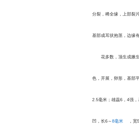
分裂，稀全缘，上部裂
基部成耳状抱茎，边缘
花多数，顶生成腋
色，开展，卵形，基部
2.5
6
4
毫米；雄蕊
，
强，
6
8
凹，长
～
毫米
，宽