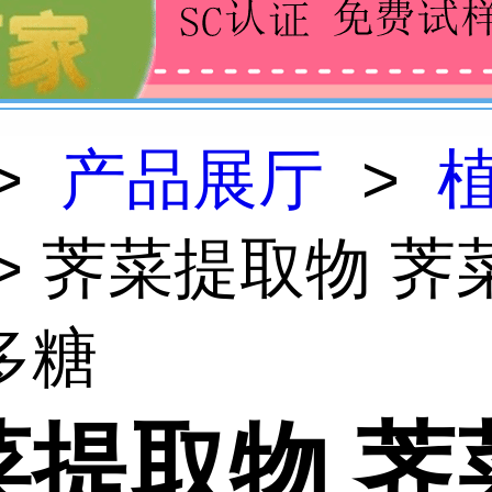
>
产品展厅
>
> 荠菜提取物 荠
多糖
菜提取物 荠