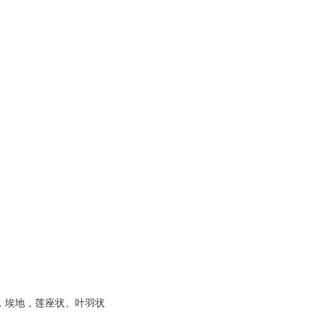
，埃地，莲座
状、叶羽状