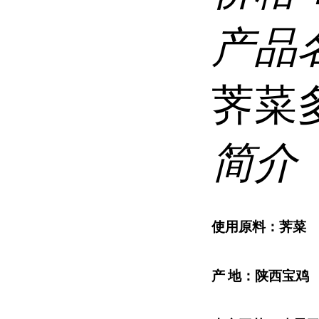
产品
荠菜
简介
使用原料：
荠菜
产
地：
陕西宝鸡