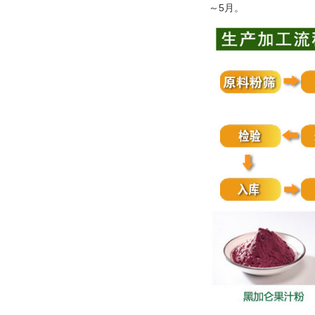
5
～
月。