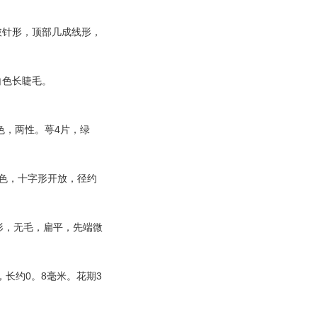
披针形，顶部几成线形，
白色长睫毛。
4
色，两性。萼
片，绿
色，十字形开放，径约
形，无毛，扁平，先端微
0
8
3
，长约
。
毫米。花期