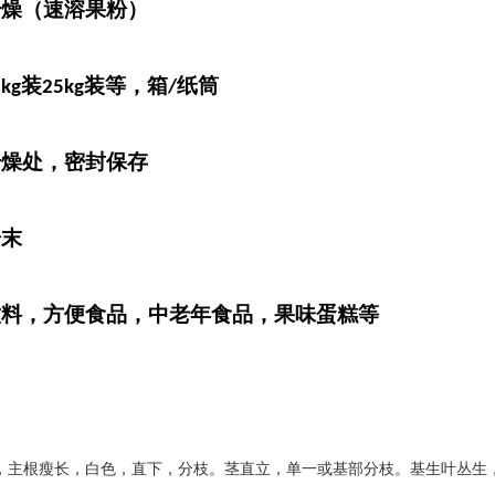
干燥（速溶果粉）
装
装等，箱
纸筒
5kg
25kg
/
干燥处，密封保存
粉末
饮料，方便食品，中老年食品，果味蛋糕等
，主根瘦长，白色，直下，分枝。茎直立，单一或基部分枝。基生叶丛生