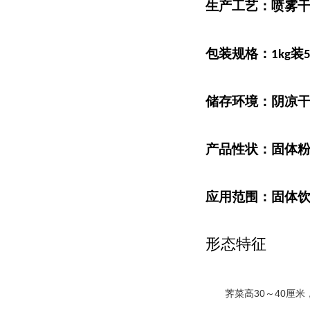
生产工艺：喷雾
包装规格：
装
1kg
储存环境：阴凉
产品性状：固体
应用范围：固体
形态特征
30
40
荠菜高
～
厘米