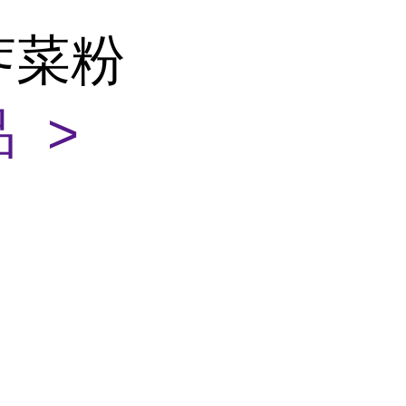
荠菜粉
 >