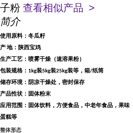
子粉
查看相似产品 >
简介
使用原料：
冬瓜籽
产
地：
陕西宝鸡
生产工艺：喷雾干燥（速溶果粉）
包装规格：
装
装
装等，箱
纸筒
1kg
5kg
25kg
/
储存环境：阴凉干燥处，密封保存
产品性状：固体粉末
应用范围：固体饮料，方便食品，中老年食品，果味
蛋糕等
整体形态