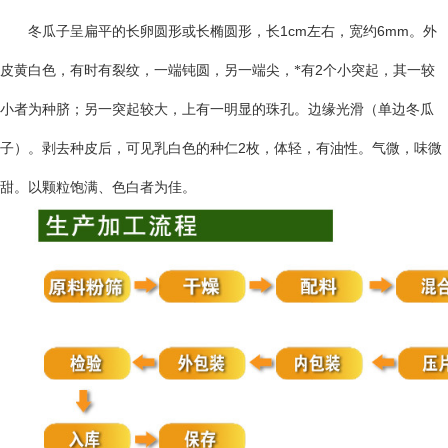
1cm
6mm
冬瓜子呈扁平的长卵圆形或长椭圆形，长
左右，宽约
。外
2
皮黄白色，有时有裂纹，一端钝圆，另一端尖，*有
个小突起，其一较
小者为种脐；另一突起较大，上有一明显的珠孔。边缘光滑（单边冬瓜
2
子）。剥去种皮后，可见乳白色的种仁
枚，体轻，有油性。气微，味微
甜。以颗粒饱满、色白者为佳。