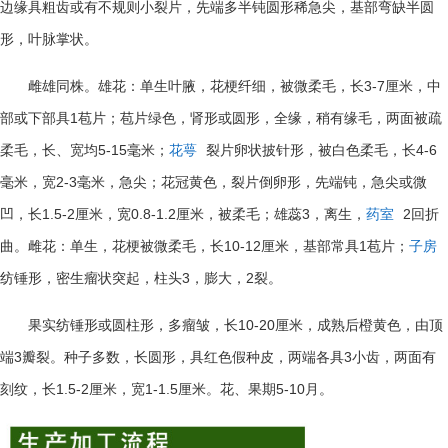
边缘具粗齿或有不规则小裂片，先端多半钝圆形稀急尖，基部弯缺半圆
形，叶脉掌状。
3-7
雌雄同株。雄花：单生叶腋，花梗纤细，被微柔毛，长
厘米，中
1
部或下部具
苞片；苞片绿色，肾形或圆形，全缘，稍有缘毛，两面被疏
5-15
4-6
柔毛，长、宽均
毫米；
花萼
裂片卵状披针形，被白色柔毛，长
2-3
毫米，宽
毫米，急尖；花冠黄色，裂片倒卵形，先端钝，急尖或微
1.5-2
0.8-1.2
3
2
凹，长
厘米，宽
厘米，被柔毛；雄蕊
，离生，
药室
回折
10-12
1
曲。雌花：单生，花梗被微柔毛，长
厘米，基部常具
苞片；
子房
3
2
纺锤形，密生瘤状突起，柱头
，膨大，
裂。
10-20
果实纺锤形或圆柱形，多瘤皱，长
厘米，成熟后橙黄色，由顶
3
3
端
瓣裂。种子多数，长圆形，具红色假种皮，两端各具
小齿，两面有
1.5-2
1-1.5
5-10
刻纹，长
厘米，宽
厘米。花、果期
月。