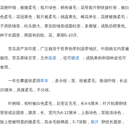
花梗纤细，被微柔毛；苞片绿色，稍有缘毛；花萼裂片卵状披针形，被白
色柔毛；花冠黄色，裂片被柔毛；雄蕊离生。雌花单生，花梗被微柔毛；
子房纺锤形，柱头膨大。果实纺锤形或圆柱形，多瘤皱，成熟后橙黄色。
5-10
种子长圆形，两面有刻纹。花、果期
月。
苦瓜原产东印度，广泛栽培于世界热带到温带地区。中国南北均普遍
栽培。苦瓜果味甘苦，主作
蔬菜
，也可
糖渍
；成熟果肉和假种皮也可
食用。
一年生攀援状柔弱
草本
，多分枝；茎、枝被柔毛。卷须纤细，长达
20
厘米，具微柔毛，不分歧。
4-6
叶柄细，初时被白色柔毛，后变近无毛，长
厘米；叶片轮廓卵状
4-12
肾形或近圆形，膜质，长、宽均为
厘米，上面绿色，背面淡绿色，
5-7
脉上密被明显的微柔毛，其余毛较稀疏，
深裂，
裂片
卵状长圆形，