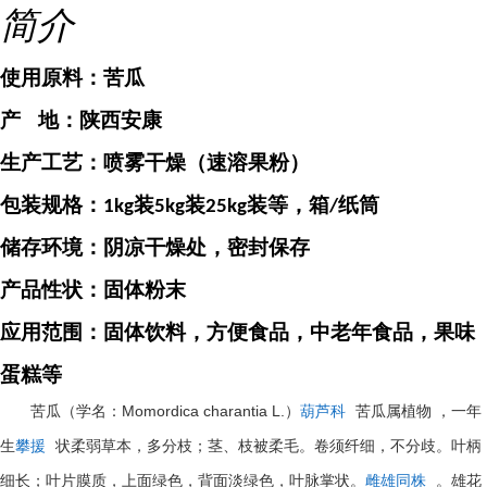
简介
使用原料：
苦瓜
产
地：
陕西安康
生产工艺：喷雾干燥（速溶果粉）
包装规格：
装
装
装等，箱
纸筒
1kg
5kg
25kg
/
储存环境：阴凉干燥处，密封保存
产品性状：固体粉末
应用范围：固体饮料，方便食品，中老年食品，果味
蛋糕等
Momordica charantia L.
苦瓜（学名：
）
葫芦科
苦瓜属植物
，一年
生
攀援
状柔弱草本，多分枝；茎、枝被柔毛。卷须纤细，不分歧。叶柄
细长；叶片膜质，上面绿色，背面淡绿色，叶脉掌状。
雌雄同株
。雄花