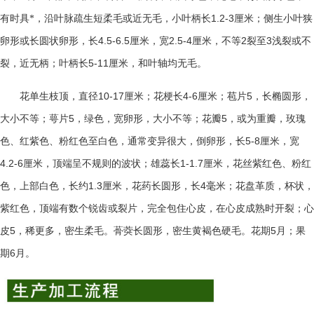
1.2-3
有时具*，沿叶脉疏生短柔毛或近无毛，小叶柄长
厘米；侧生小叶狭
4.5-6.5
2.5-4
2
3
卵形或长圆状卵形，长
厘米，宽
厘米，不等
裂至
浅裂或不
5-11
裂，近无柄；叶柄长
厘米，和叶轴均无毛。
10-17
4-6
5
花单生枝顶，直径
厘米；花梗长
厘米；苞片
，长椭圆形，
5
5
大小不等；萼片
，绿色，宽卵形，大小不等；花瓣
，或为重瓣，玫瑰
5-8
色、红紫色、粉红色至白色，通常变异很大，倒卵形，长
厘米，宽
4.2-6
1-1.7
厘米，顶端呈不规则的波状；雄蕊长
厘米，花丝紫红色、粉红
1.3
4
色，上部白色，长约
厘米，花药长圆形，长
毫米；花盘革质，杯状，
紫红色，顶端有数个锐齿或裂片，完全包住心皮，在心皮成熟时开裂；心
5
5
皮
，稀更多，密生柔毛。蓇葖长圆形，密生黄褐色硬毛。花期
月；果
6
期
月。