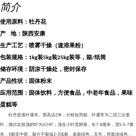
简介
使用原料：
牡丹花
产
地：
陕西安康
生产工艺：喷雾干燥（速溶果粉）
包装规格：
装
装
装等，箱
纸筒
1kg
5kg
25kg
/
储存环境：阴凉干燥处，密封保存
产品性状：固体粉末
应用范围：固体饮料，方便食品，中老年食品，果味
蛋糕等
2
牡丹是落叶灌木。茎高达
米；分枝短而粗。叶通常为二回三出复
3
7-8
5.5-7
叶，偶尔近枝顶的叶为
小叶；顶生小叶宽卵形，长
厘米，宽
厘
3
2-3
米，
裂至中部，裂片不裂或
浅裂，表面绿色，无毛，背面淡绿色，