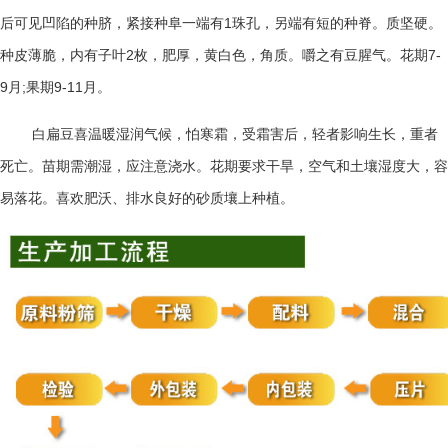
1
后可见凹陷的种脐，紧接种阜一端有
珠孔，另端有短的种脊。质坚硬。
2
7-
种皮薄脆，内有子叶
枚，肥厚，黄白色，角质。嚼之有豆腥气。花期
9
;
9-11
月
果期
月。
白扁豆喜温暖湿润气候，怕寒霜，受霜害后，轻者影响生长，重者
死亡。苗期需潮湿，应注意浇水。花期要求干旱，空气和土壤湿度大，容
易落花。喜欢肥沃、排水良好的砂质壤上种植。