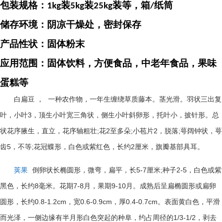
包装规格：
装
装
装等，箱
纸筒
1kg
5kg
25kg
/
储存环境：阴凉干燥处，密封保存
产品性状：固体粉末
应用范围：固体饮料，方便食品，中老年食品，果味
蛋糕等
白扁豆
，
一种农作物，一年生缠绕草质藤本。茎光滑。羽状三出复
3
叶，小叶
，顶生小叶宽三角状，侧生小叶斜卵形，托叶小，披针形。总
;
2
;
2
;
状花序腋生，直立，花序轴粗壮
花
至多朵
小苞片
，脱落
萼阔钟状，萼
5
;
2
齿
，不等
花冠蝶形，白色或紫红色，长约
厘米，旗瓣基部具耳。
5-7
;
2-5
荚果
倒卵状长椭圆形，微弯，扁平，长
厘米
种子
，白色或紫
8
7-8
9-10
黑色，长约
毫米。花期
月，果期
月。成熟后呈扁椭圆形或扁卵
0.8-1.2cm
0.6-0.9cm
0.4-0.7cm
圆形，长约
，宽
，厚
。表面黄白色，平滑
1/3-1/2
而光泽，一侧边缘有半月形白色突起的种阜，约占周径的
，剥去