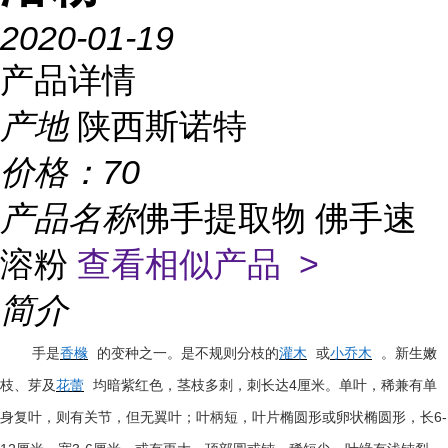
2020-01-19
产品详情
产地
陕西斯诺特
价格：
70
产品名称
佛手提取物 佛手速
溶粉
查看相似产品 >
简介
手是
香橼
的变种之一。是不规则分枝的
灌木
或
小乔木
。新生嫩
4
枝、芽及
花蕾
均暗紫红色，茎枝多刺，刺长达
厘米。单叶，稀兼有单
6-
身复叶，则有关节，但无翼叶；叶柄短，叶片椭圆形或卵状椭圆形，长