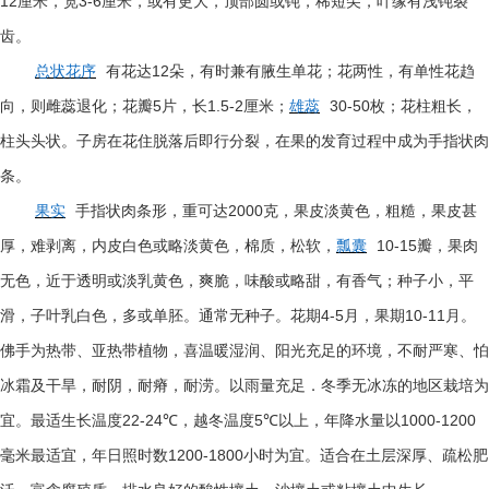
12
3-6
厘米，宽
厘米，或有更大，顶部圆或钝，稀短尖，叶缘有浅钝裂
齿。
12
总状花序
有花达
朵，有时兼有腋生单花；花两性，有单性花趋
5
1.5-2
30-50
向，则雌蕊退化；花瓣
片，长
厘米；
雄蕊
枚；花柱粗长，
柱头头状。子房在花住脱落后即行分裂，在果的发育过程中成为手指状肉
条。
2000
果实
手指状肉条形，重可达
克，果皮淡黄色，粗糙，果皮甚
10-15
厚，难剥离，内皮白色或略淡黄色，棉质，松软，
瓢囊
瓣，果肉
无色，近于透明或淡乳黄色，爽脆，味酸或略甜，有香气；种子小，平
4-5
10-11
滑，子叶乳白色，多或单胚。通常无种子。花期
月，果期
月。
佛手为热带、亚热带植物，喜温暖湿润、阳光充足的环境，不耐严寒、怕
冰霜及干旱，耐阴，耐瘠，耐涝。以雨量充足．冬季无冰冻的地区栽培为
22-24
5
1000-1200
宜。最适生长温度
℃
，越冬温度
℃
以上，年降水量以
1200-1800
毫米最适宜，年日照时数
小时为宜。适合在土层深厚、疏松肥