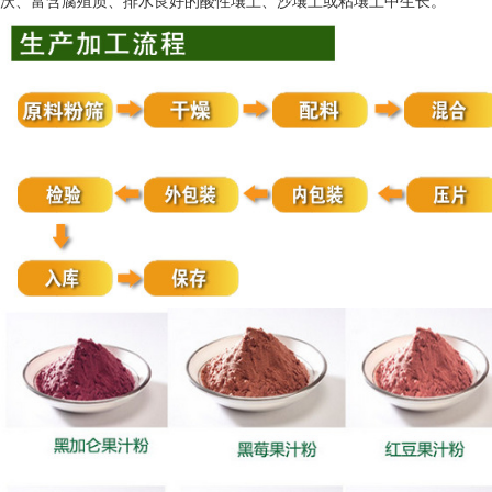
沃、富含腐殖质、排水良好的酸性壤土、沙壤土或粘壤土中生长。