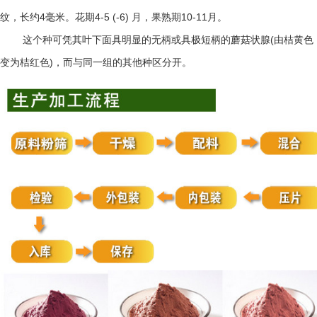
4
4-5 (-6)
10-11
纹，长约
毫米。花期
月，果熟期
月。
(
这个种可凭其叶下面具明显的无柄或具极短柄的蘑菇状腺
由桔黄色
)
变为桔红色
，而与同一组的其他种区分开。