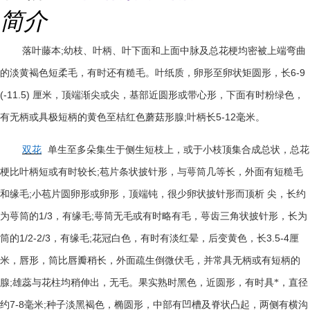
简介
;
落叶藤本
幼枝、叶柄、叶下面和上面中脉及总花梗均密被上端弯曲
6-9
的淡黄褐色短柔毛，有时还有糙毛。叶纸质，卵形至卵状矩圆形，长
(-11.5)
厘米，顶端渐尖或尖，基部近圆形或带心形，下面有时粉绿色，
;
5-12
有无柄或具极短柄的黄色至桔红色蘑菇形腺
叶柄长
毫米。
双花
单生至多朵集生于侧生短枝上，或于小枝顶集合成总状，总花
;
梗比叶柄短或有时较长
苞片条状披针形，与萼筒几等长，外面有短糙毛
;
和缘毛
小苞片圆卵形或卵形，顶端钝，很少卵状披针形而顶析
尖，长约
1/3
;
为萼筒的
，有缘毛
萼筒无毛或有时略有毛，萼齿三角状披针形，长为
1/2-2/3
;
3.5-4
筒的
，有缘毛
花冠白色，有时有淡红晕，后变黄色，长
厘
米，唇形，筒比唇瓣稍长，外面疏生倒微伏毛，并常具无柄或有短柄的
;
腺
雄蕊与花柱均稍伸出，无毛。果实熟时黑色，近圆形，有时具*，直径
7-8
;
约
毫米
种子淡黑褐色，椭圆形，中部有凹槽及脊状凸起，两侧有横沟