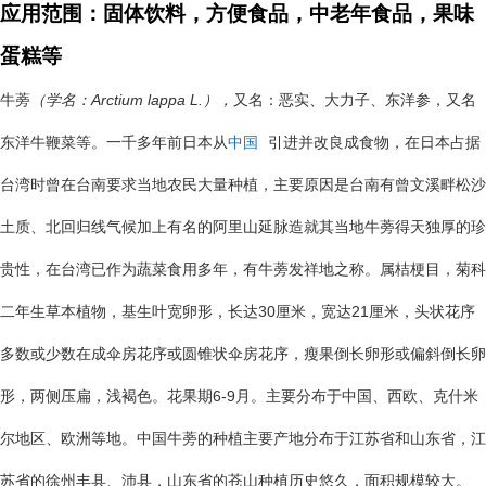
应用范围：固体饮料，方便食品，中老年食品，果味
蛋糕等
Arctium lappa L.
牛蒡
（学名：
），
又名：恶实、大力子、东洋参，又名
东洋牛鞭菜等。一千多年前日本从
中国
引进并改良成食物，在日本占据
台湾时曾在台南要求当地农民大量种植，主要原因是台南有曾文溪畔松沙
土质、北回归线气候加上有名的阿里山延脉造就其当地牛蒡得天独厚的珍
贵性，在台湾已作为蔬菜食用多年，有牛蒡发祥地之称。属桔梗目，菊科
30
21
二年生草本植物，基生叶宽卵形，长达
厘米，宽达
厘米，头状花序
多数或少数在成伞房花序或圆锥状伞房花序，瘦果倒长卵形或偏斜倒长卵
6-9
形，两侧压扁，浅褐色。花果期
月。主要分布于中国、西欧、克什米
尔地区、欧洲等地。中国牛蒡的种植主要产地分布于江苏省和山东省，江
苏省的徐州丰县、沛县，山东省的苍山种植历史悠久，面积规模较大。