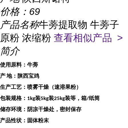
价格：
69
产品名称
牛蒡提取物 牛蒡子
原粉 浓缩粉
查看相似产品 >
简介
使用原料：
牛蒡
产
地：
陕西宝鸡
生产工艺：喷雾干燥（速溶果粉）
包装规格：
装
装
装等，箱
纸筒
1kg
5kg
25kg
/
储存环境：阴凉干燥处，密封保存
产品性状：固体粉末