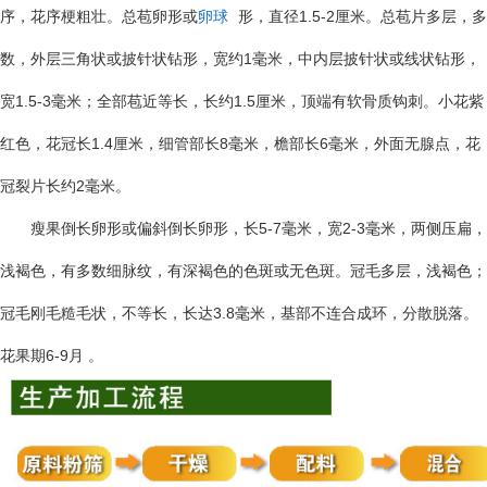
1.5-2
序，花序梗粗壮。总苞卵形或
卵球
形，直径
厘米。总苞片多层，多
1
数，外层三角状或披针状钻形，宽约
毫米，中内层披针状或线状钻形，
1.5-3
1.5
宽
毫米；全部苞近等长，长约
厘米，顶端有软骨质钩刺。小花紫
1.4
8
6
红色，花冠长
厘米，细管部长
毫米，檐部长
毫米，外面无腺点，花
2
冠裂片长约
毫米。
5-7
2-3
瘦果倒长卵形或偏斜倒长卵形，长
毫米，宽
毫米，两侧压扁，
浅褐色，有多数细脉纹，有深褐色的色斑或无色斑。冠毛多层，浅褐色；
3.8
冠毛刚毛糙毛状，不等长，长达
毫米，基部不连合成环，分散脱落。
6-9
花果期
月
。