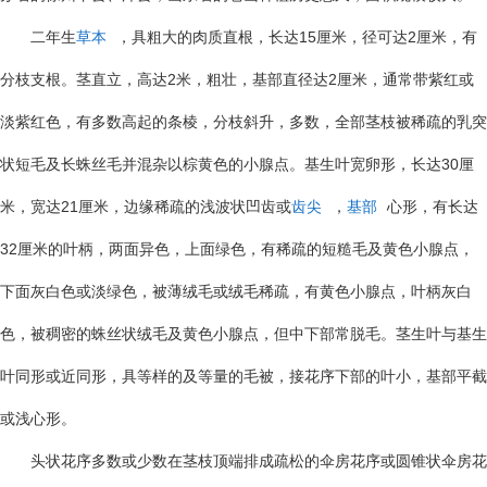
15
2
二年生
草本
，具粗大的肉质直根，长达
厘米，径可达
厘米，有
2
2
分枝支根。茎直立，高达
米，粗壮，基部直径达
厘米，通常带紫红或
淡紫红色，有多数高起的条棱，分枝斜升，多数，全部茎枝被稀疏的乳突
30
状短毛及长蛛丝毛并混杂以棕黄色的小腺点。基生叶宽卵形，长达
厘
21
米，宽达
厘米，边缘稀疏的浅波状凹齿或
齿尖
，
基部
心形，有长达
32
厘米的叶柄，两面异色，上面绿色，有稀疏的短糙毛及黄色小腺点，
下面灰白色或淡绿色，被薄绒毛或绒毛稀疏，有黄色小腺点，叶柄灰白
色，被稠密的蛛丝状绒毛及黄色小腺点，但中下部常脱毛。茎生叶与基生
叶同形或近同形，具等样的及等量的毛被，接花序下部的叶小，基部平截
或浅心形。
头状花序多数或少数在茎枝顶端排成疏松的伞房花序或圆锥状伞房花