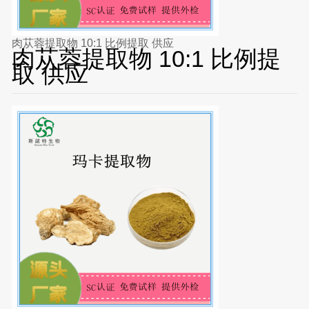
肉苁蓉提取物 10:1 比例提取 供应
肉苁蓉提取物 10:1 比例提
取 供应