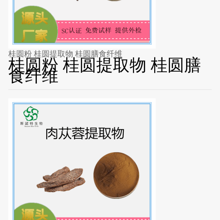
桂圆粉 桂圆提取物 桂圆膳食纤维
桂圆粉 桂圆提取物 桂圆膳
食纤维