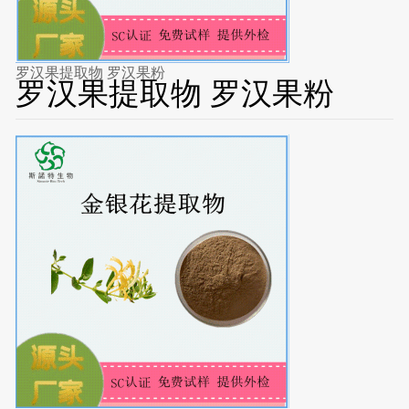
罗汉果提取物 罗汉果粉
罗汉果提取物 罗汉果粉